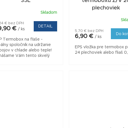
35L
termoboxu Z/V 2
plechoviek
Skladom
Skl
,24 € bez DPH
DETAIL
9,90 €
/ ks
5,70 € bez DPH
Do ko
6,90 €
/ ks
P Termobox na fľaše -
eálny spoločník na udržanie
EPS vložka pre termobox p
pojov v chlade alebo teple!
24 plechoviek alebo fliaš 0,
inášame Vám tento skvelý
mocník, ktorý sa postará o to,
y vaše obľúbené nápoje
tali...