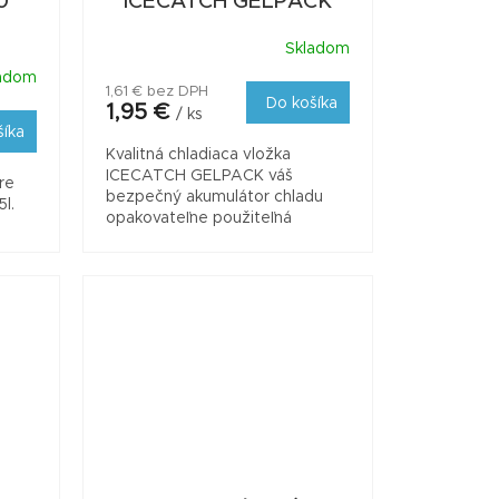
0
ICECATCH GELPACK
Skladom
adom
1,61 € bez DPH
Do košíka
1,95 €
/ ks
šíka
Kvalitná chladiaca vložka
ICECATCH GELPACK váš
re
bezpečný akumulátor chladu
5l.
opakovateľne použiteľná
chladiaca vložka/šetrná k
životnému prostrediu obsahuje
netoxické látky...