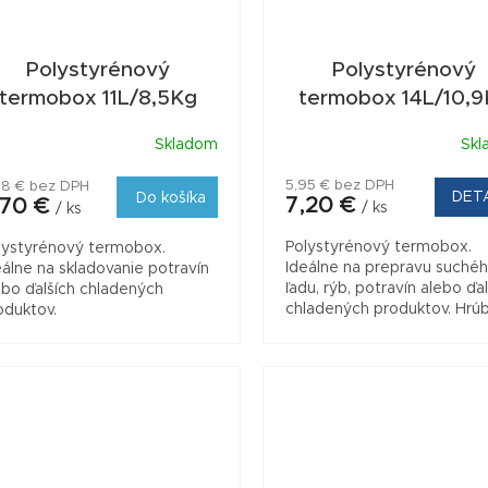
Polystyrénový
Polystyrénový
termobox 11L/8,5Kg
termobox 14L/10,
Skladom
Skl
5,95 € bez DPH
88 € bez DPH
DET
Do košíka
7,20 €
,70 €
/ ks
/ ks
Polystyrénový termobox.
lystyrénový termobox.
Ideálne na prepravu suché
eálne na skladovanie potravín
ľadu, rýb, potravín alebo ďa
ebo ďalších chladených
chladených produktov. Hrú
oduktov.
steny 40mm zaručuje veľk
teplotnú odolnosť.