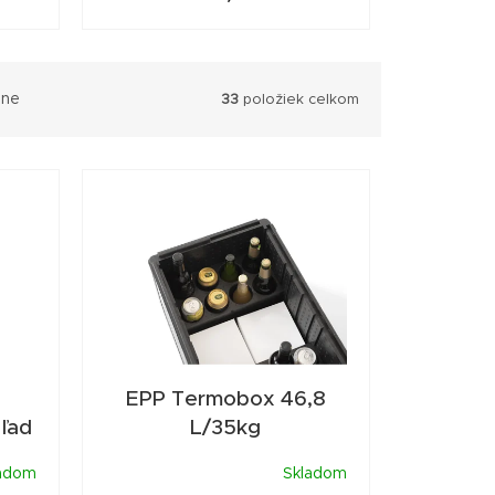
ne
33
položiek celkom
EPP Termobox 46,8
 ľad
L/35kg
adom
Skladom