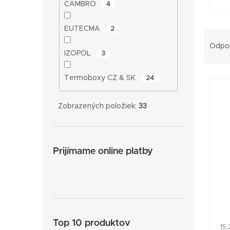
CAMBRO
4
EUTECMA
2
R
Odpo
a
IZOPOL
3
d
e
Termoboxy CZ & SK
V
24
n
ý
i
Zobrazených položiek:
33
p
e
i
p
s
r
p
Prijímame online platby
o
r
d
o
u
d
k
u
t
k
Top 10 produktov
15