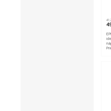
41
4
EP
id
ná
Pr
po
ab
zos