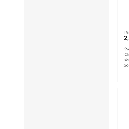
1,
2
Kv
IC
ak
po
še
ob