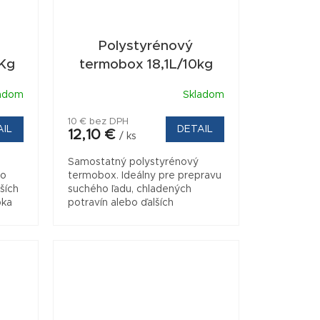
Polystyrénový
9Kg
termobox 18,1L/10kg
adom
Skladom
Priemerné
hodnotenie
10 € bez DPH
produktu
AIL
DETAIL
12,10 €
/ ks
je
5,0
Samostatný polystyrénový
z
ho
termobox. Ideálny pre prepravu
5
lších
suchého ľadu, chladených
hviezdičiek.
bka
potravín alebo ďalších
ú
chladených produktov.