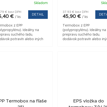
Skladom
Skl
iemerné
dnotenie
,79 € bez DPH
37,93 € bez DPH
oduktu
DETAIL
DET
5,40 €
45,90 €
/ ks
/ ks
0
rmobox z EPP
Termobox z EPP
olypropylénu). Ideálny na
(polypropylénu). Ideálny na
epravu suchého ľadu,
prepravu suchého ľadu,
ezdičiek.
dávok potravín alebo iných
dodávok potravín alebo iný
ladených a horúcich
chladených a horúcich
oduktov. Termobox je ľahký,
produktov. Termobox je ľah
robený z EPP (expandovaná...
vyrobený z EPP (expandovan
PP Termobox na fľaše
EPS vložka do