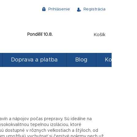
Prihlásenie
Registrácia
NÁKUPNÝ
Pondělí 10.8.
Košík
KOŠÍK
Doprava a platba
Blog
Kontakty
avín a nápojov počas prepravy. Sú ideálne na
vysokokvalitnou tepelnou izoláciou, ktoré
ú dostupné v rôznych veľkostiach a štýloch, od
 vám umožňujú vychutnať si čerstvé pokrmy nech už