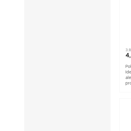
3,
4
Po
Id
al
pr