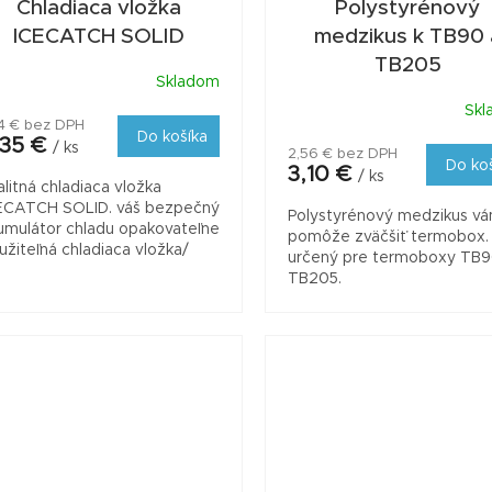
Chladiaca vložka
Polystyrénový
ICECATCH SOLID
medzikus k TB90 
TB205
Skladom
Skl
94 € bez DPH
Do košíka
,35 €
/ ks
2,56 € bez DPH
Do ko
3,10 €
/ ks
alitná chladiaca vložka
ECATCH SOLID. váš bezpečný
Polystyrénový medzikus v
umulátor chladu opakovateľne
pomôže zväčšiť termobox.
užiteľná chladiaca vložka/
určený pre termoboxy TB9
trná k životnému prostrediu
TB205.
sahuje netoxické látky...