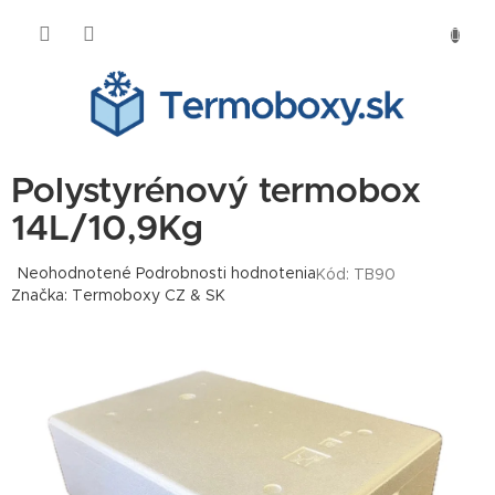
Prejsť
NÁKU
na
obsah
KOŠÍK
Polystyrénový termobox
14L/10,9Kg
Priemerné
Neohodnotené
Podrobnosti hodnotenia
Kód:
TB90
hodnotenie
Značka:
Termoboxy CZ & SK
produktu
je
0,0
z
5
hviezdičiek.