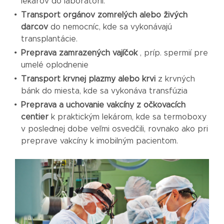
lekárov do laboratórií.
Transport orgánov zomrelých alebo živých
darcov
do nemocníc, kde sa vykonávajú
transplantácie.
Preprava zamrazených vajíčok
, príp. spermií pre
umelé oplodnenie
Transport krvnej plazmy alebo krvi
z krvných
bánk do miesta, kde sa vykonáva transfúzia
Preprava a uchovanie vakcíny z očkovacích
centier
k praktickým lekárom, kde sa termoboxy
v poslednej dobe veľmi osvedčili, rovnako ako pri
preprave vakcíny k imobilným pacientom.