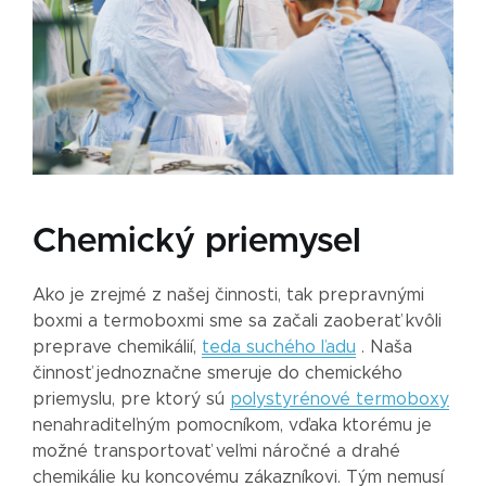
Chemický priemysel
Ako je zrejmé z našej činnosti, tak prepravnými
boxmi a termoboxmi sme sa začali zaoberať kvôli
preprave chemikálií,
teda suchého ľadu
. Naša
činnosť jednoznačne smeruje do chemického
priemyslu, pre ktorý sú
polystyrénové termoboxy
nenahraditeľným pomocníkom, vďaka ktorému je
možné transportovať veľmi náročné a drahé
chemikálie ku koncovému zákazníkovi. Tým nemusí