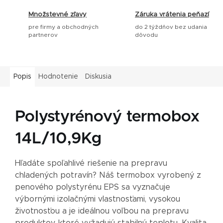
Množstevné zľavy
Záruka vrátenia peňazí
pre firmy a obchodných
do 2 týždňov bez udania
partnerov
dôvodu
Popis
Hodnotenie
Diskusia
Polystyrénový termobox
14L/10,9Kg
Hľadáte spoľahlivé riešenie na prepravu
chladených potravín? Náš termobox vyrobený z
penového polystyrénu EPS sa vyznačuje
výbornými izolačnými vlastnosťami, vysokou
životnosťou a je ideálnou voľbou na prepravu
produktov, ktoré vyžadujú stabilnú teplotu. Kvalita