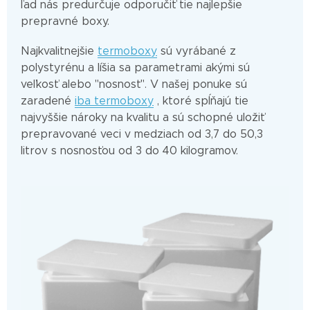
ľad nás predurčuje odporučiť tie najlepšie
prepravné boxy.
Najkvalitnejšie
termoboxy
sú vyrábané z
polystyrénu a líšia sa parametrami akými sú
veľkosť alebo "nosnosť". V našej ponuke sú
zaradené
iba termoboxy
, ktoré spĺňajú tie
najvyššie nároky na kvalitu a sú schopné uložiť
prepravované veci v medziach od 3,7 do 50,3
litrov s nosnosťou od 3 do 40 kilogramov.