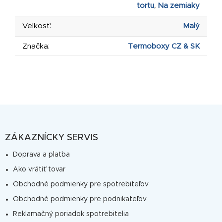
tortu
,
Na zemiaky
Veľkosť
:
Malý
Značka
:
Termoboxy CZ & SK
Z
á
p
ZÁKAZNÍCKY SERVIS
ä
Doprava a platba
t
Ako vrátiť tovar
i
Obchodné podmienky pre spotrebiteľov
e
Obchodné podmienky pre podnikateľov
Reklamačný poriadok spotrebitelia