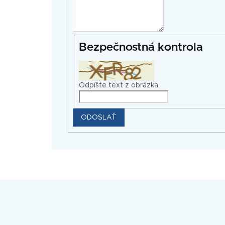
Bezpečnostná kontrola
Odpíšte text z obrázka
ODOSLAŤ
Z
á
p