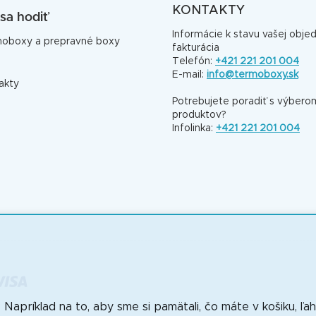
KONTAKTY
sa hodiť
Informácie k stavu vašej obje
oboxy a prepravné boxy
fakturácia
Telefón:
+421 221 201 004
E-mail:
info@termoboxy.sk
akty
Potrebujete poradiť s výbero
produktov?
Infolinka:
+421 221 201 004
apríklad na to, aby sme si pamätali, čo máte v košiku, ľahko