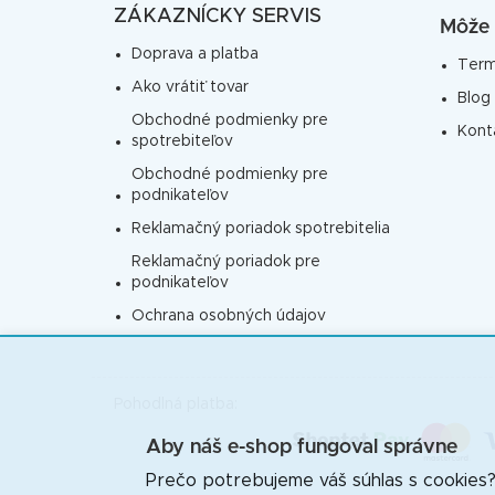
ä
ZÁKAZNÍCKY SERVIS
Môže 
t
Doprava a platba
i
Term
Ako vrátiť tovar
e
Blog
Obchodné podmienky pre
Kont
spotrebiteľov
Obchodné podmienky pre
podnikateľov
Reklamačný poriadok spotrebitelia
Reklamačný poriadok pre
podnikateľov
Ochrana osobných údajov
Pohodlná platba:
Aby náš e-shop fungoval správne
Prečo potrebujeme váš súhlas s cookies? N