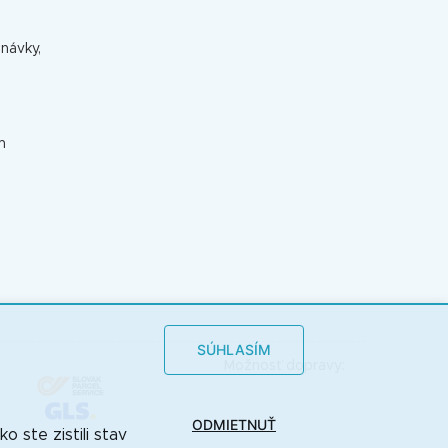
dnávky,
m
SÚHLASÍM
Možnosť dopravy:
ODMIETNUŤ
 ste zistili stav