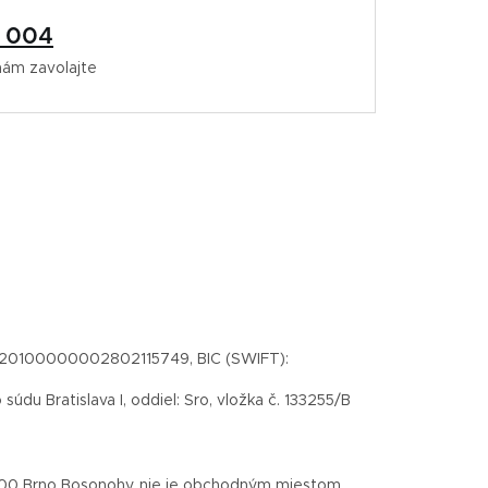
1 004
nám zavolajte
6320100000002802115749, BIC (SWIFT):
du Bratislava I, oddiel: Sro, vložka č. 133255/B
 00 Brno Bosonohy, nie je obchodným miestom