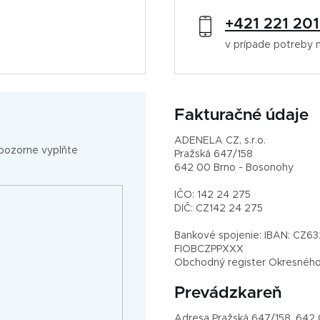
+421 221 20
v prípade potreby 
Fakturačné údaje
ADENELA CZ, s.r.o.
 pozorne vyplňte
Pražská 647/158
642 00 Brno - Bosonohy
IČO: 142 24 275
DIČ: CZ142 24 275
Bankové spojenie: IBAN: CZ
FIOBCZPPXXX
Obchodný register Okresného sú
Prevádzkareň
Adresa
Pražská 647/158, 642