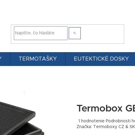
Y
TERMOTAŠKY
EUTEKTICKÉ DOSKY
Termobox G
Priemerné
1 hodnotenie
Podrobnosti h
hodnotenie
Značka:
Termoboxy CZ & SK
produktu