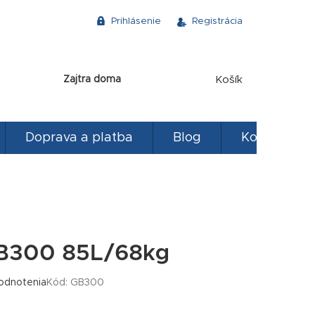
Prihlásenie
Registrácia
NÁKUPNÝ
Zajtra doma
Košík
KOŠÍK
Doprava a platba
Blog
Kontakty
B300 85L/68kg
odnotenia
Kód:
GB300