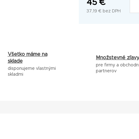
45 €
37,19 €
bez DPH
Jednotková
cena:
Všetko máme na
Množstevné zľav
sklade
pre firmy a obchod
disponujeme vlastnými
partnerov
skladmi