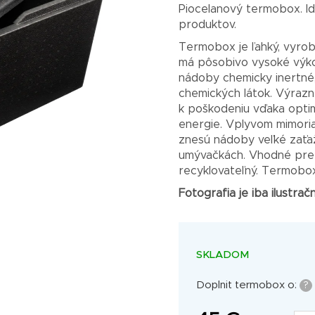
je
Piocelanový termobox. Id
5,0
produktov.
z
Termobox je ľahký, vyrob
5
hviezdičiek.
má pôsobivo vysoké výko
nádoby chemicky inertné,
chemických látok. Výrazn
k poškodeniu vďaka optim
energie. Vplyvom mimoria
znesú nádoby veľké zaťa
umývačkách. Vhodné pre 
recyklovateľný. Termobox
Fotografia je iba ilustra
SKLADOM
Doplnit termobox o:
?