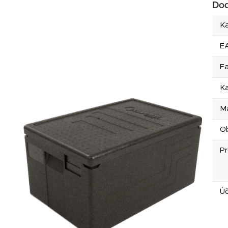
Dod
Ka
E
F
Ka
Ma
O
P
Úč