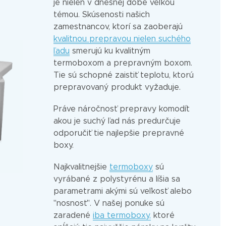
je nielen v dnešnej dobe veľkou
témou. Skúsenosti našich
zamestnancov, ktorí sa zaoberajú
kvalitnou prepravou nielen suchého
ľadu
smerujú ku kvalitným
termoboxom a prepravným boxom.
Tie sú schopné zaistiť teplotu, ktorú
prepravovaný produkt vyžaduje.
Práve náročnosť prepravy komodít
akou je suchý ľad nás predurčuje
odporučiť tie najlepšie prepravné
boxy.
Najkvalitnejšie
termoboxy
sú
vyrábané z polystyrénu a líšia sa
parametrami akými sú veľkosť alebo
"nosnosť". V našej ponuke sú
zaradené
iba termoboxy,
ktoré