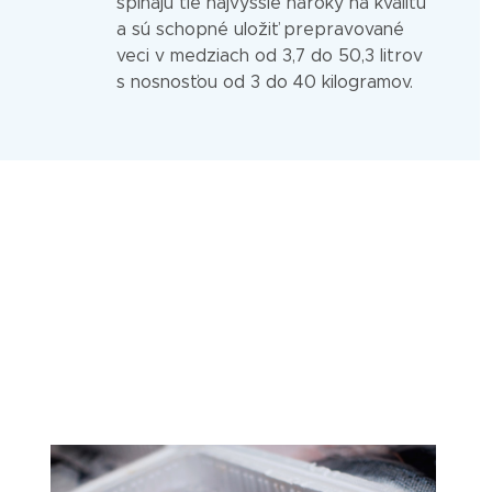
spĺňajú tie najvyššie nároky na kvalitu
a sú schopné uložiť prepravované
veci v medziach od 3,7 do 50,3 litrov
s nosnosťou od 3 do 40 kilogramov.