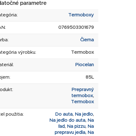
atočné parametre
tegória
:
Termoboxy
AN
:
0769503301679
arba
:
Čierna
tegória výrobku
:
Termobox
teriál
:
Piocelan
bjem
:
85L
rodukt
:
Prepravný
termobox
,
Termobox
el použitia
:
Do auta
,
Na jedlo
,
Na jedlo do auta
,
Na
ľad
,
Na pizzu
,
Na
prepravu jedla
,
Na