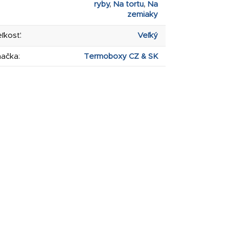
ryby
,
Na tortu
,
Na
zemiaky
ľkosť
:
Veľký
načka
:
Termoboxy CZ & SK