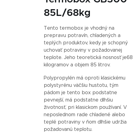
85L/68kg
Tento termobox je vhodný na
prepravu potravín, chladených a
teplých produktov, kedy je schopný
uchovať potraviny v požadovanej
teplote. Jeho teoretická nosnosť je
68
kilogramov a objem 85 litrov.
Polypropylén má oproti klasickému
polystyrénu väčšiu hustotu, tým
pádom je tento box podstatne
pevnejší, má podstatne dlhšiu
životnosť, pri klasickom používaní. V
neposlednom rade chladené alebo
teplé potraviny v ňom dlhšie udržia
požadovanú teplotu.