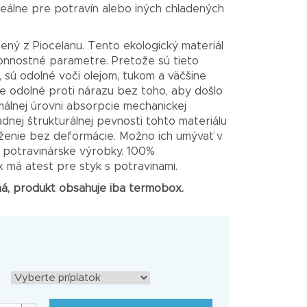
eálne pre potravín alebo iných chladených
ený z Piocelanu. Tento ekologický materiál
nnostné parametre. Pretože sú tieto
 sú odolné voči olejom, tukom a väčšine
e odolné proti nárazu bez toho, aby došlo
álnej úrovni absorpcie mechanickej
dnej štrukturálnej pevnosti tohto materiálu
ženie bez deformácie. Možno ich umývať v
potravinárske výrobky. 100%
 má atest pre styk s potravinami.
čná, produkt obsahuje iba termobox.